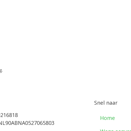
g.
Snel naar
0216818
Home
 NL90ABNA0527065803