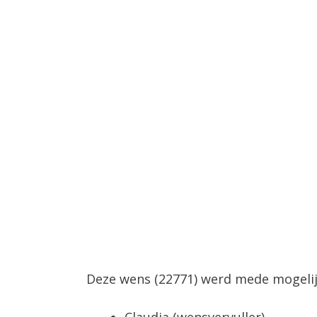
Deze wens (22771) werd mede mogeli
Claudia (wensvervuller)